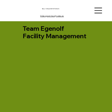
Tel: (+49) 6431 973464
E-Mail: egenolf.theo@t-online.de
Team Egenolf
Facility Management